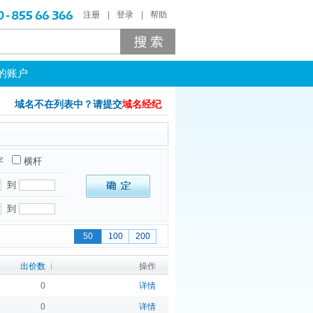
注册
登录
帮助
的账户
域名不在列表中？请提交
域名经纪
字
横杆
到
到
50
100
200
出价数
操作
0
详情
0
详情