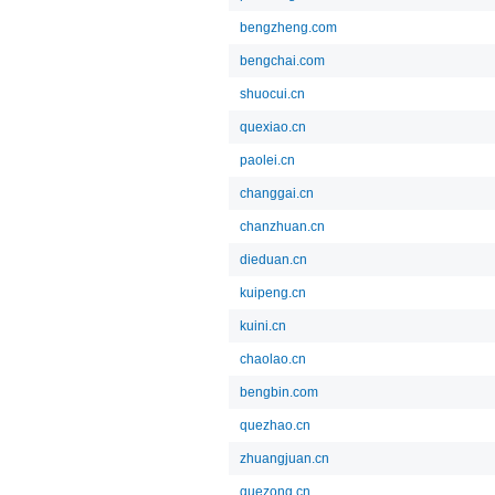
bengzheng.com
bengchai.com
shuocui.cn
quexiao.cn
paolei.cn
changgai.cn
chanzhuan.cn
dieduan.cn
kuipeng.cn
kuini.cn
chaolao.cn
bengbin.com
quezhao.cn
zhuangjuan.cn
quezong.cn