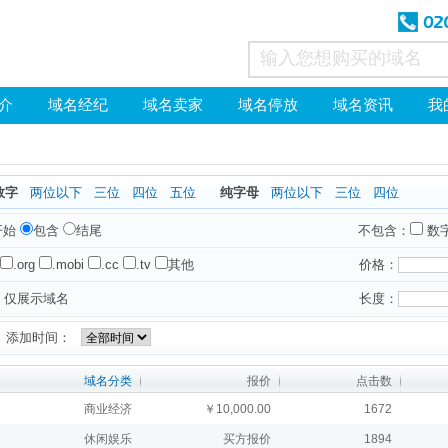
介
域名经纪
域名卖家
域名停放
域名资讯
我
数字
两位以下
三位
四位
五位
纯字母
两位以下
三位
四位
开始
包含
结尾
不包含：
数
.org
.mobi
.cc
.tv
其他
价格：
仅展示域名
长度：
添加时间：
域名分类
报价
点击数
商业经济
￥10,000.00
1672
休闲娱乐
买方报价
1894