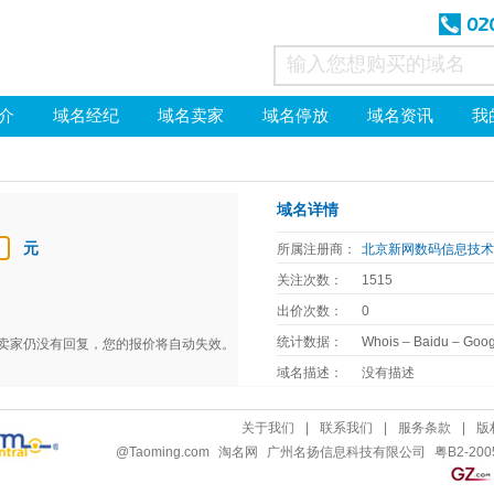
介
域名经纪
域名卖家
域名停放
域名资讯
我
域名详情
元
所属注册商：
北京新网数码信息技
关注次数：
1515
出价次数：
0
统计数据：
Whois
–
Baidu
–
Goog
天卖家仍没有回复，您的报价将自动失效。
域名描述：
没有描述
关于我们
|
联系我们
|
服务条款
|
版
@
Taoming.com
淘名网
广州名扬信息科技有限公司
粤B2-200