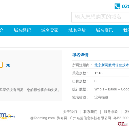
介
域名经纪
域名卖家
域名停放
域名资讯
我
域名详情
元
所属注册商：
北京新网数码信息技
关注次数：
1518
出价次数：
0
统计数据：
Whois
–
Baidu
–
Goog
天卖家仍没有回复，您的报价将自动失效。
域名描述：
没有描述
关于我们
|
联系我们
|
服务条款
|
版
@
Taoming.com
淘名网
广州名扬信息科技有限公司
粤B2-200