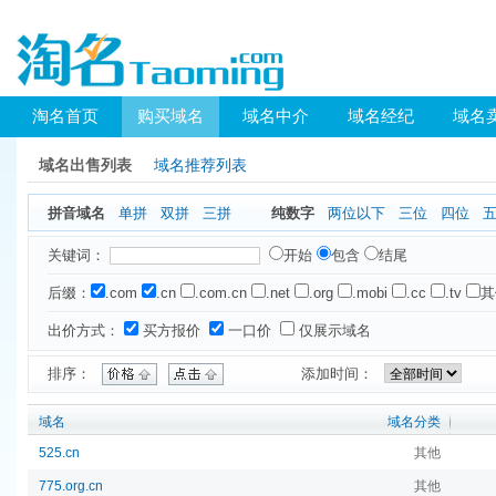
淘名首页
购买域名
域名中介
域名经纪
域名
域名出售列表
域名推荐列表
拼音域名
单拼
双拼
三拼
纯数字
两位以下
三位
四位
关键词：
开始
包含
结尾
后缀：
.com
.cn
.com.cn
.net
.org
.mobi
.cc
.tv
其
出价方式：
买方报价
一口价
仅展示域名
排序：
添加时间：
域名
域名分类
525.cn
其他
775.org.cn
其他