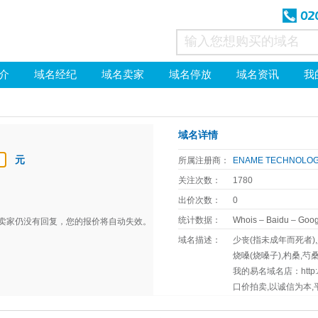
介
域名经纪
域名卖家
域名停放
域名资讯
我
域名详情
元
所属注册商：
ENAME TECHNOLOGY
关注次数：
1780
出价次数：
0
统计数据：
Whois
–
Baidu
–
Goog
天卖家仍没有回复，您的报价将自动失效。
域名描述：
少丧(指未成年而死者),
烧嗓(烧嗓子),杓桑,芍桑
我的易名域名店：http://1
口价拍卖,以诚信为本,