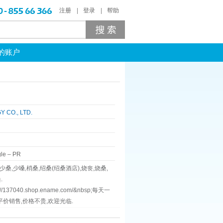
注册
登录
帮助
的账户
 CO., LTD.
le
–
PR
少桑,少嗓,梢桑,绍桑(绍桑酒店),烧丧,烧桑,
.
37040.shop.ename.com/&nbsp;每天一
平价销售,价格不贵,欢迎光临.