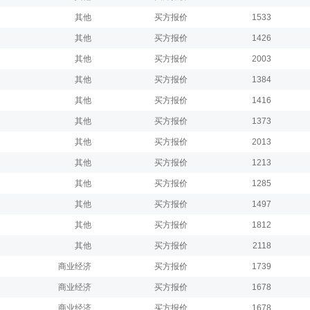
其他
买方报价
1533
其他
买方报价
1426
其他
买方报价
2003
其他
买方报价
1384
其他
买方报价
1416
其他
买方报价
1373
其他
买方报价
2013
其他
买方报价
1213
其他
买方报价
1285
其他
买方报价
1497
其他
买方报价
1812
其他
买方报价
2118
商业经济
买方报价
1739
商业经济
买方报价
1678
商业经济
买方报价
1678