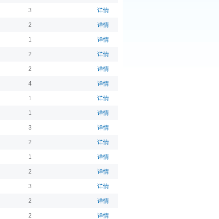
3
详情
2
详情
1
详情
2
详情
2
详情
4
详情
1
详情
1
详情
3
详情
2
详情
1
详情
2
详情
3
详情
2
详情
2
详情