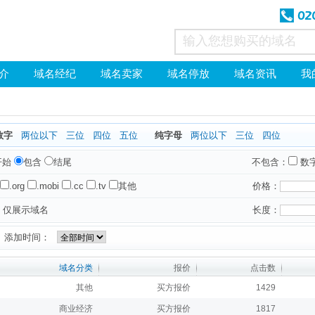
介
域名经纪
域名卖家
域名停放
域名资讯
我
数字
两位以下
三位
四位
五位
纯字母
两位以下
三位
四位
开始
包含
结尾
不包含：
数
.org
.mobi
.cc
.tv
其他
价格：
仅展示域名
长度：
添加时间：
域名分类
报价
点击数
其他
买方报价
1429
商业经济
买方报价
1817