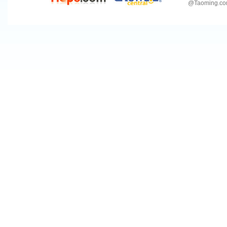
@
Taoming.c