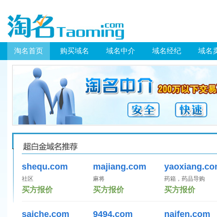
淘名首页
购买域名
域名中介
域名经纪
域名
shequ.com
majiang.com
yaoxiang.c
社区
麻将
药箱，药品导购
买方报价
买方报价
买方报价
saiche.com
9494.com
naifen.com