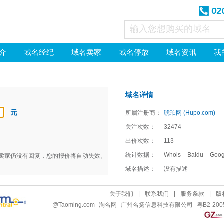
介
域名经纪
域名卖家
域名停放
域名资讯
我
域名详情
元
所属注册商：
琥珀网 (Hupo.com)
关注次数：
32474
出价次数：
113
统计数据：
Whois
–
Baidu
–
Goog
天卖家仍没有回复，您的报价将自动失效。
域名描述：
没有描述
关于我们
|
联系我们
|
服务条款
|
版
@
Taoming.com
淘名网
广州名扬信息科技有限公司
粤B2-200