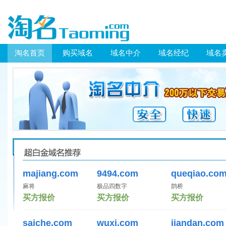
淘名首页
购买域名
域名中介
域名经纪
域名
majiang.com
9494.com
queqiao.co
麻将
极品四数字
鹊桥
买方报价
买方报价
买方报价
saiche.com
wuxi.com
jiandan.com