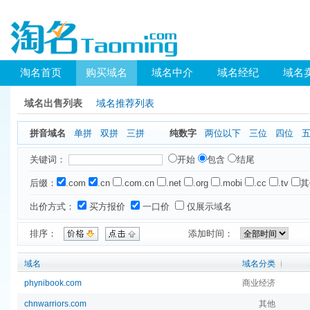
淘名首页
购买域名
域名中介
域名经纪
域名
域名出售列表
域名推荐列表
拼音域名
单拼
双拼
三拼
纯数字
两位以下
三位
四位
关键词：
开始
包含
结尾
后缀：
.com
.cn
.com.cn
.net
.org
.mobi
.cc
.tv
其
出价方式：
买方报价
一口价
仅展示域名
排序：
添加时间：
域名
域名分类
phynibook.com
商业经济
chnwarriors.com
其他