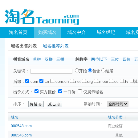
淘名首页
购买域名
域名中介
域名经纪
域名
域名出售列表
域名推荐列表
拼音域名
单拼
双拼
三拼
纯数字
两位以下
三位
四位
关键词：
开始
包含
结尾
后缀：
.com
.cn
.com.cn
.net
.org
.mobi
.cc
.tv
其
出价方式：
买方报价
一口价
仅展示域名
排序：
添加时间：
域名
域名分类
000548.com
商业经济
000546.com
其他