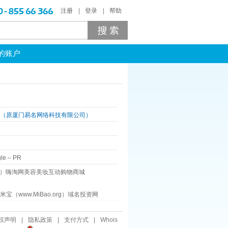
注册
登录
帮助
的账户
司（原厦门易名网络科技有限公司）
le
–
PR
Hi.cn）嗨淘网美容美妆互动购物商城
（www.MiBao.org）域名投资网
权声明
|
隐私政策
|
支付方式
|
Whois