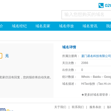
介
域名经纪
域名卖家
域名停放
域名资讯
我
域名详情
元
所属注册商：
厦门易名科技有限公
关注次数：
2066
出价次数：
0
统计数据：
Whois
–
Baidu
–
Goog
天卖家仍没有回复，您的报价将自动失效。
域名描述：
HiTao妆扮（Tao.
★更多好域名请登录：米宝
关于我们
|
联系我们
|
服务条款
|
版