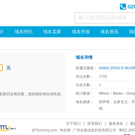
介
域名经纪
域名卖家
域名停放
域名资讯
我
域名详情
元
所属注册商：
HANG ZHOU E-BUSI
关注次数：
1702
出价次数：
1
统计数据：
Whois
–
Baidu
–
Goog
天卖家仍没有回复，您的报价将自动失效。
域名描述：
四声母，众多含义，
招....
关于我们
|
联系我们
|
服务条款
|
版
@
Taoming.com
淘名网
广州名扬信息科技有限公司
粤B2-200