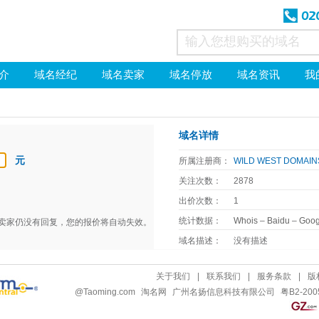
介
域名经纪
域名卖家
域名停放
域名资讯
我
域名详情
元
所属注册商：
WILD WEST DOMAINS
关注次数：
2878
出价次数：
1
统计数据：
Whois
–
Baidu
–
Goog
天卖家仍没有回复，您的报价将自动失效。
域名描述：
没有描述
关于我们
|
联系我们
|
服务条款
|
版
@
Taoming.com
淘名网
广州名扬信息科技有限公司
粤B2-200