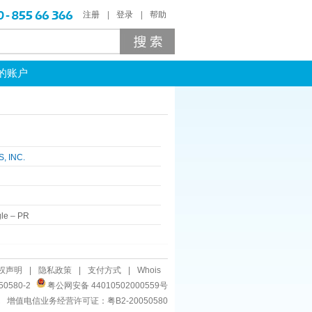
注册
登录
帮助
的账户
, INC.
le
–
PR
权声明
|
隐私政策
|
支付方式
|
Whois
50580-2
粤公网安备 44010502000559号
增值电信业务经营许可证：粤B2-20050580