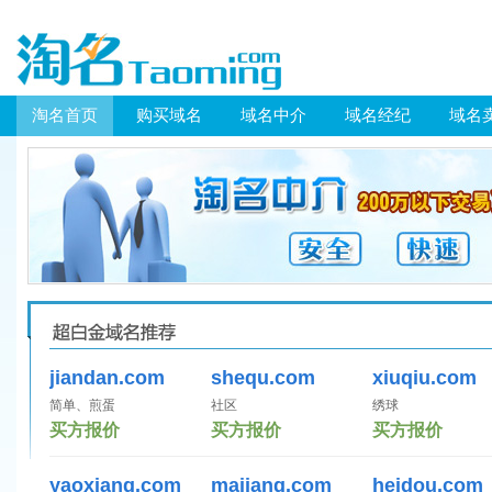
淘名首页
购买域名
域名中介
域名经纪
域名
jiandan.com
shequ.com
xiuqiu.com
简单、煎蛋
社区
绣球
买方报价
买方报价
买方报价
yaoxiang.com
majiang.com
heidou.com