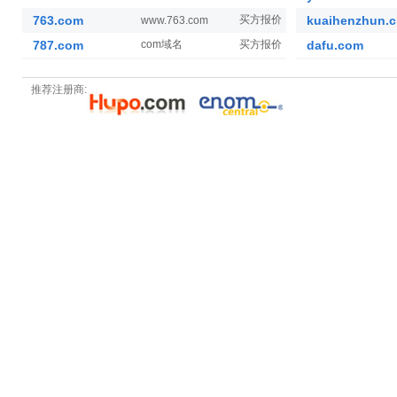
763.com
买方报价
kuaihenzhun.
www.763.com
787.com
com域名
买方报价
dafu.com
推荐注册商: