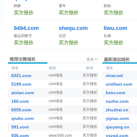
鹊桥
赛车
奶粉
买方报价
买方报价
买方报价
9494.com
shequ.com
liwu.com
极品四数字
社区
礼物
买方报价
买方报价
买方报价
更多>>
域名
描述
标价
域名
6321.com
com域名
买方报价
clcw.net
5199.com
com域名
买方报价
unitfast.com
aixian.com
com域名
买方报价
hntv.com
160.com
com域名
买方报价
nazhe.com
6555.com
com域名
买方报价
zhuzhai.cn
qiubo.com
com域名
买方报价
yipiao.com
591.com
com域名
买方报价
qiuyang.co
936.com
买方报价
yszsd.com
www.936.com