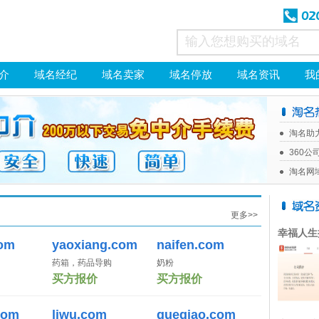
介
域名经纪
域名卖家
域名停放
域名资讯
我
淘名助
360公
淘名网
更多>>
com
yaoxiang.com
naifen.com
药箱，药品导购
奶粉
买方报价
买方报价
com
liwu.com
queqiao.com