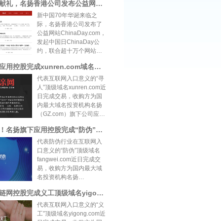
十万网站献礼，名扬香港公司发布公益网站ChinaDay.com，向全球宣传中国
能够通过全新的模式改变
家庭中家人的沟通氛围。
新中国70年华诞来临之
据whois显示，
际，名扬香港公司发布了
babamama.com由全球域
公益网站ChinaDay.com，
名品牌行业领导者名扬
发起中国日ChinaDay公
（GZ.com）从1999年开始
约，联合超十万个网站、
持有，持有时间距今已超
域名将大量互联网流量在
名扬旗下应用控股完成xunren.com域名收购，将用于搭建公益寻人入口平台
过20年。 幸福人生控股由
国庆期间指向
国内婚恋网站百合网联合
ChinaDay.com，向全球宣
代表互联网入口意义的“寻
创始人，百合佳缘集团原
传中国正能量。 新中国成
人”顶级域名xunren.com近
董事长田范江创办，由知
立以来，如今的中国已经
日完成交易，收购方为国
名VC投资，核心创始团队
是全球第二大经济体、第
内最大域名投资机构名扬
来自国内各大知名互联网
一大贸易国、 第一大外汇
（GZ.com）旗下公司应用
公司。吧吧吗吗家庭网致
储备国、制造业第一大
控股（广州）有限公司。
假货拜拜！名扬旗下应用控股完成“防伪”对应顶级域名fangwei.com收购
力于通过先进技术
国、钢产量超过世 界的
科技的温度就在于，能够
50%、汽车消费第一大
利用技术做一些救助和提
代表防伪行业在互联网入
国、尚未自由兑换的中国
升社会幸福感的事情。天
口意义的“防伪”顶级域名
人民币流通量超过欧元居
津塘沽大爆炸后，名扬公
fangwei.com近日完成交
世界第二、 全球十大港口
司当天即制作公益寻亲网
易，收购方为国内最大域
中国占据 8 席； 载人、登
站，并将旗下数万个网站
名投资机构名扬
月第三大航空大国、拥有
全部流量指向寻亲网
（GZ.com）旗下公司应用
名扬旗下链网控股完成义工顶级域名yigong.com收购，搭区块链公益平台
核武器、
（xunqin.com），帮助群
控股（广州）有限公司。
众寻找因大爆炸失散的亲
随着区块链技术的成熟，
代表互联网入口意义的“义
友。善源一旦打开就无法
防伪行业正迎来全新的机
工”顶级域名yigong.com近
关闭，此后，名扬公司都